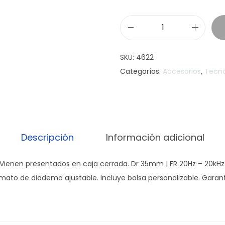
A
u
SKU:
4622
r
Categorías:
Accesorios
,
Tecno
i
c
u
l
a
Descripción
Información adicional
r
S
, Vienen presentados en caja cerrada. Dr 35mm | FR 20Hz – 20kHz.
a
to de diadema ajustable. Incluye bolsa personalizable. Garant
m
s
o