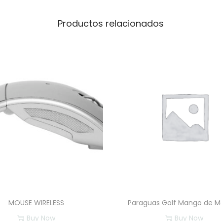
n
S
Productos relacionados
R
3
5
0
c
a
n
t
i
d
a
d
MOUSE WIRELESS
Paraguas Golf Mango de 
Buy Now
Buy Now