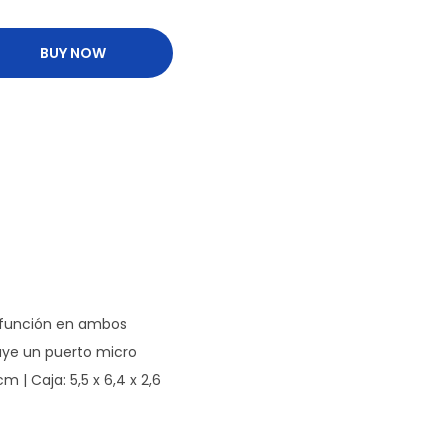
BUY NOW
tifunción en ambos
luye un puerto micro
m | Caja: 5,5 x 6,4 x 2,6