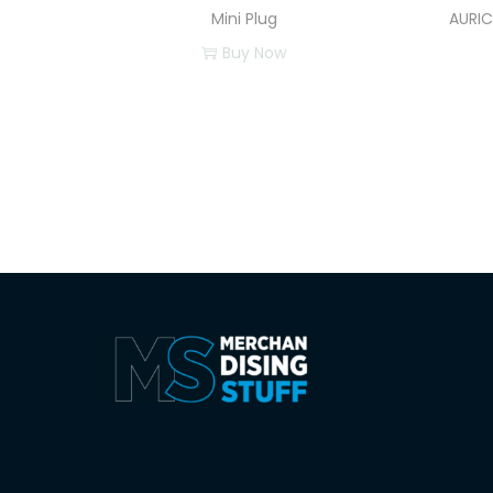
Mini Plug
AURI
Buy Now