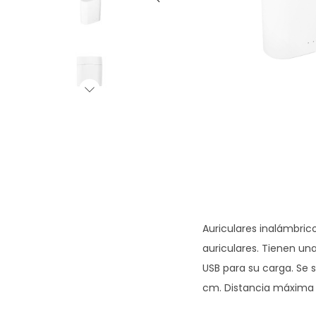
g
n
a
i
c
d
i
o
ó
n
Auriculares inalámbri
auriculares. Tienen un
USB para su carga. Se su
cm. Distancia máxima 