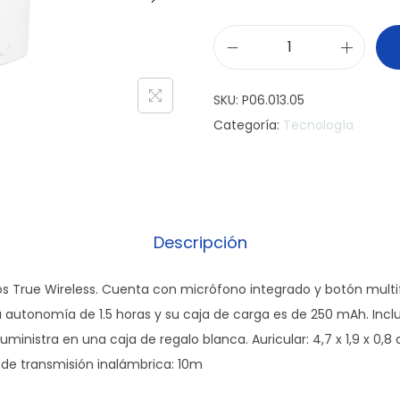
A
u
SKU:
P06.013.05
r
Categoría:
Tecnología
i
c
u
l
a
Descripción
r
e
cos True Wireless. Cuenta con micrófono integrado y botón mul
s
a autonomía de 1.5 horas y su caja de carga es de 250 mAh. Inc
P
ministra en una caja de regalo blanca. Auricular: 4,7 x 1,9 x 0,8 c
o
de transmisión inalámbrica: 10m
d