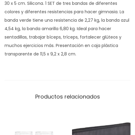
30 x 5 cm. Silicona. 1 SET de tres bandas de diferentes
t
colores y diferentes resistencias para hacer gimnasia. La
i
banda verde tiene una resistencia de 2,27 kg, la banda azul
c
4,54 kg, la banda amarilla 6,80 kg. Ideal para hacer
a
sentadillas, trabajar bíceps, tríceps, fortalecer glúteos y
s
muchos ejercicios más. Presentación en caja plástica
p
transparente de 11,5 x 9,2 x 2,8 cm.
a
r
a
e
n
Productos relacionados
t
r
e
n
a