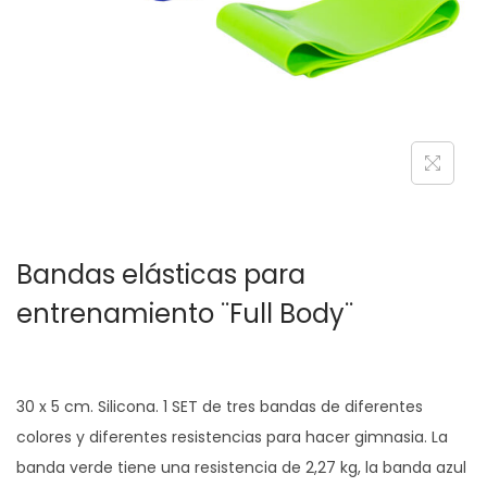
c
d
i
o
ó
n
Bandas elásticas para
entrenamiento ¨Full Body¨
30 x 5 cm. Silicona. 1 SET de tres bandas de diferentes
colores y diferentes resistencias para hacer gimnasia. La
banda verde tiene una resistencia de 2,27 kg, la banda azul