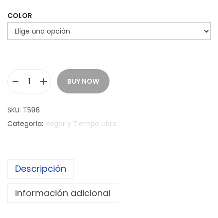
COLOR
BUY NOW
B
a
SKU:
T596
n
Categoría:
Hogar y Tiempo Libre
d
a
s
Descripción
e
l
Información adicional
á
s