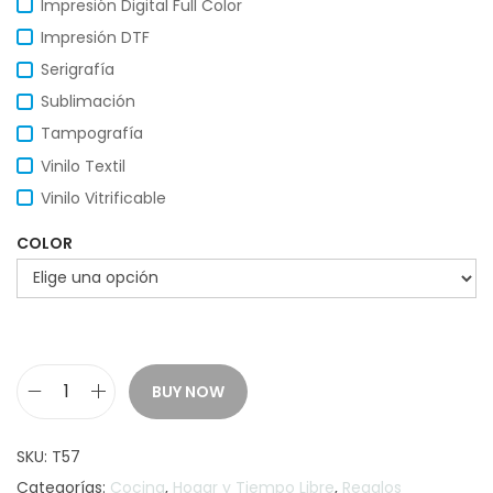
Impresión Digital Full Color
Impresión DTF
Serigrafía
Sublimación
Tampografía
Vinilo Textil
Vinilo Vitrificable
COLOR
BUY NOW
S
E
SKU:
T57
T
Categorías:
Cocina
,
Hogar y Tiempo Libre
,
Regalos