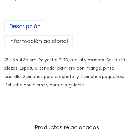
D
E
A
Descripción
S
A
Información adicional
D
O
Ø 11,5 x 42,5 cm. Polyester 210D, metal y madera. Set de 10
/
piezas: Espátula, tenedor parrillero con mango, pinza,
B
cuchilla, 2 pinchos para brocheta y 4 pinchos pequeños.
B
Estuche con cierre y correa regulable.
Q
"
H
E
R
Productos relacionados
E