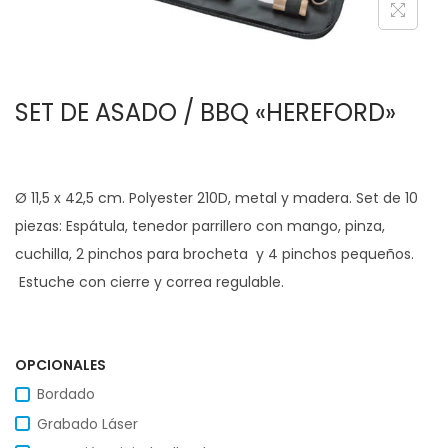
c
d
i
o
ó
SET DE ASADO / BBQ «HEREFORD»
n
Ø 11,5 x 42,5 cm. Polyester 210D, metal y madera. Set de 10
piezas: Espátula, tenedor parrillero con mango, pinza,
cuchilla, 2 pinchos para brocheta y 4 pinchos pequeños.
Estuche con cierre y correa regulable.
OPCIONALES
Bordado
Grabado Láser