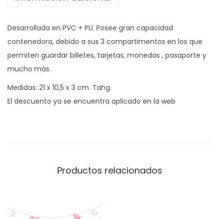
a
G
Desarrollada en PVC + PU. Posee gran capacidad
A
contenedora, debido a sus 3 compartimentos en los que
I
permiten guardar billetes, tarjetas, monedas , pasaporte y
A
mucho más.
c
a
Medidas: 21 x 10,5 x 3 cm. Tahg.
n
El descuento ya se encuentra aplicado en la web
t
i
d
a
d
Productos relacionados