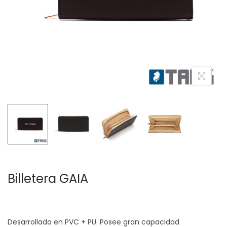
c
d
i
o
ó
n
Billetera GAIA
Desarrollada en PVC + PU. Posee gran capacidad