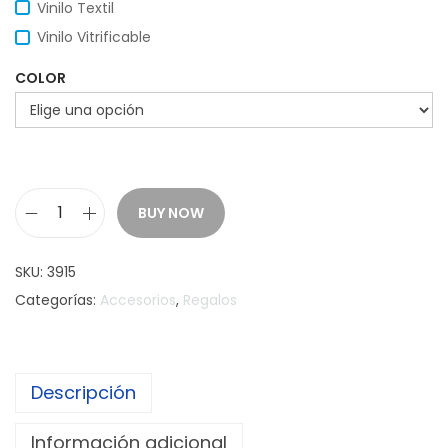
Vinilo Textil
Vinilo Vitrificable
COLOR
BUY NOW
B
i
SKU:
3915
l
Categorías:
Accesorios
,
Regalos
l
e
t
Descripción
e
r
Información adicional