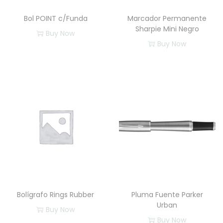
Bol POINT c/Funda
Marcador Permanente
Sharpie Mini Negro
Buy Now
Buy Now
E
s
t
e
p
r
o
d
u
c
t
Bolígrafo Rings Rubber
Pluma Fuente Parker
o
Urban
Buy Now
t
Buy Now