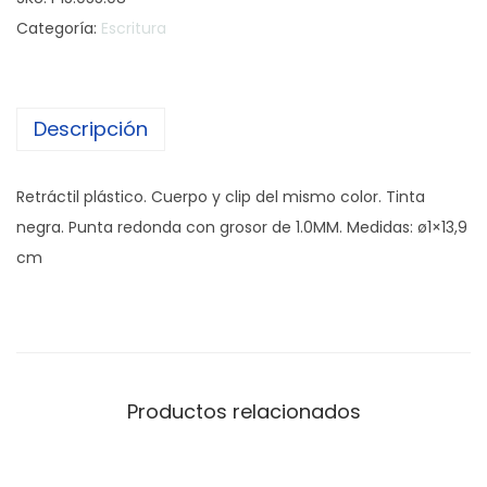
l
Categoría:
Escritura
í
g
r
Descripción
a
f
o
Retráctil plástico. Cuerpo y clip del mismo color. Tinta
C
negra. Punta redonda con grosor de 1.0MM. Medidas: ø1×13,9
l
cm
i
c
P
e
n
Productos relacionados
B
e