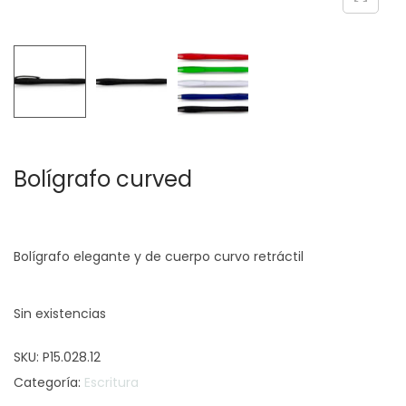
c
d
i
o
ó
n
Bolígrafo curved
Bolígrafo elegante y de cuerpo curvo retráctil
Sin existencias
SKU:
P15.028.12
Categoría:
Escritura