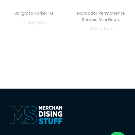
Bolígrafo Parker IM
Marcador Permanente
Sharpie Mini Negro
Buy Now
Buy Now