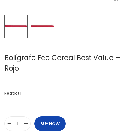
c
d
i
o
ó
n
Bolígrafo Eco Cereal Best Value –
Rojo
Retráctil
BUY NOW
B