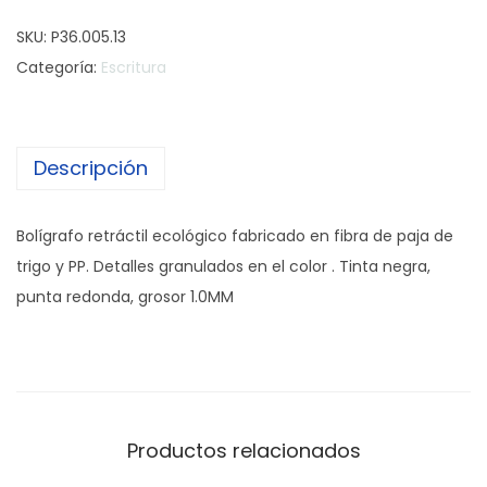
o
SKU:
P36.005.13
l
Categoría:
Escritura
í
g
r
Descripción
a
f
o
Bolígrafo retráctil ecológico fabricado en fibra de paja de
E
trigo y PP. Detalles granulados en el color . Tinta negra,
c
punta redonda, grosor 1.0MM
o
C
e
r
e
Productos relacionados
a