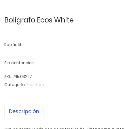
c
d
i
o
Bolígrafo Ecos White
ó
n
Retráctil
Sin existencias
SKU:
P15.032.17
Categoría:
Escritura
Descripción