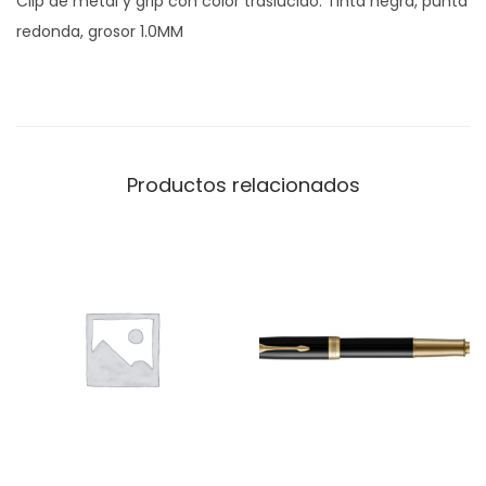
Clip de metal y grip con color traslúcido. Tinta negra, punta
redonda, grosor 1.0MM
Productos relacionados