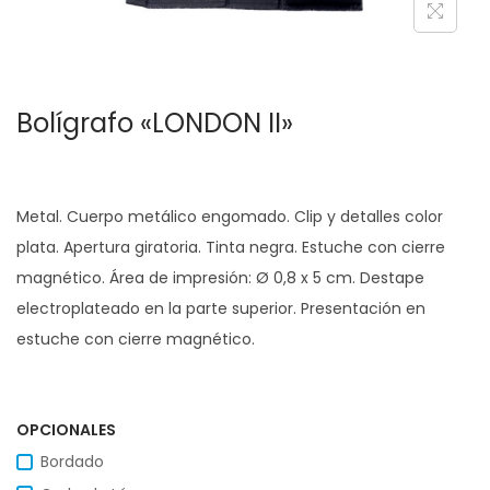
c
d
i
o
ó
Bolígrafo «LONDON II»
n
Metal. Cuerpo metálico engomado. Clip y detalles color
plata. Apertura giratoria. Tinta negra. Estuche con cierre
magnético. Área de impresión: Ø 0,8 x 5 cm. Destape
electroplateado en la parte superior. Presentación en
estuche con cierre magnético.
OPCIONALES
Bordado