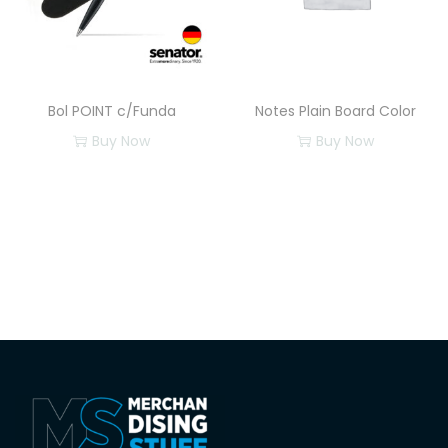
Bol POINT c/Funda
Notes Plain Board Color
Buy Now
Buy Now
E
s
t
e
p
r
o
d
u
c
t