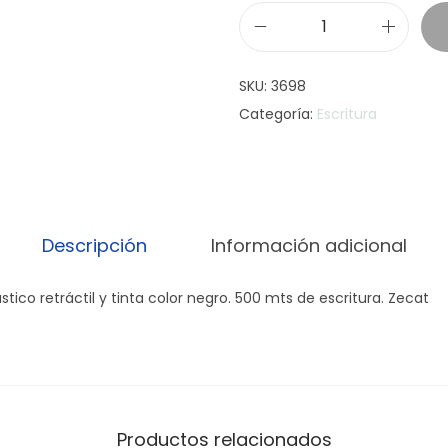
B
o
SKU:
3698
l
Categoría:
Escritura
i
g
r
a
f
Descripción
Información adicional
o
M
stico retráctil y tinta color negro. 500 mts de escritura. Zecat
a
r
x
c
a
Productos relacionados