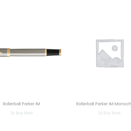
n
t
i
d
a
d
Rollerball Parker IM
Rollerball Parker IM Mono
Buy Now
Buy Now