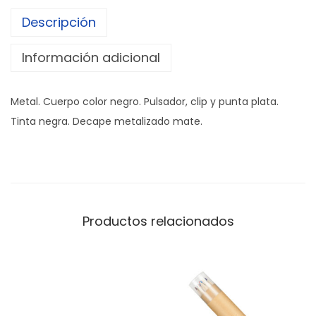
R
Descripción
A
F
Información adicional
O
"
Metal. Cuerpo color negro. Pulsador, clip y punta plata.
A
Tinta negra. Decape metalizado mate.
N
G
R
A
"
Productos relacionados
c
a
n
t
i