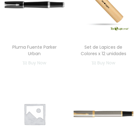
d
a
d
Pluma Fuente Parker
Set de Lapices de
Urban
Colores x 12 unidades
Buy Now
Buy Now
E
s
t
e
p
r
o
d