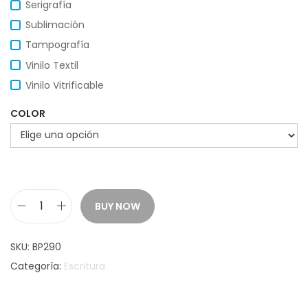
Serigrafía
Sublimación
Tampografía
Vinilo Textil
Vinilo Vitrificable
COLOR
BUY NOW
B
O
SKU:
BP290
L
Categoría:
Escritura
Í
G