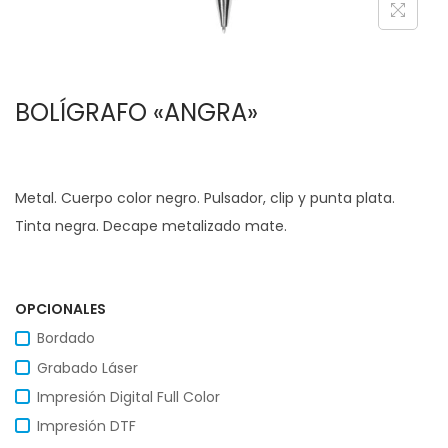
c
d
i
o
ó
BOLÍGRAFO «ANGRA»
n
Metal. Cuerpo color negro. Pulsador, clip y punta plata.
Tinta negra. Decape metalizado mate.
OPCIONALES
Bordado
Grabado Láser
Impresión Digital Full Color
Impresión DTF