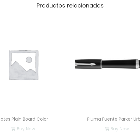
c
Productos relacionados
a
n
t
i
d
a
d
Notes Plain Board Color
Pluma Fuente Parker Ur
Buy Now
Buy Now