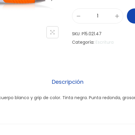
B
o
SKU:
P15.021.47
l
Categoría:
Escritura
í
g
r
a
f
Descripción
o
O
 cuerpo blanco y grip de color. Tinta negra. Punta redonda, groso
d
i
n
e