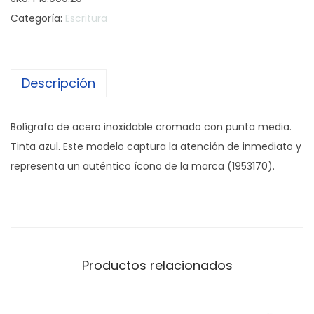
l
Categoría:
Escritura
í
g
r
Descripción
a
f
o
Bolígrafo de acero inoxidable cromado con punta media.
P
Tinta azul. Este modelo captura la atención de inmediato y
a
representa un auténtico ícono de la marca (1953170).
r
k
e
r
J
Productos relacionados
o
t