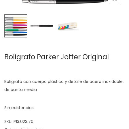
c
d
i
o
ó
n
Bolígrafo Parker Jotter Original
Bolígrafo con cuerpo plástico y detalle de acero inoxidable,
de punta media
Sin existencias
SKU:
P13.023.70