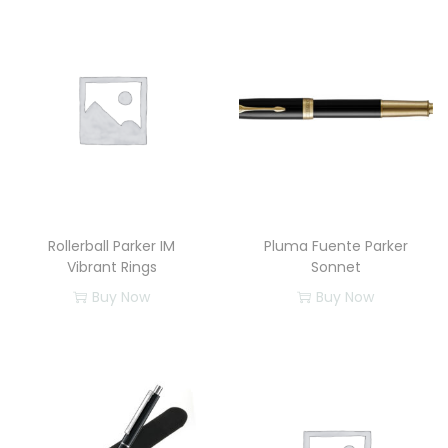
n
e
t
c
a
n
t
i
d
Rollerball Parker IM
Pluma Fuente Parker
a
Vibrant Rings
Sonnet
d
Buy Now
Buy Now