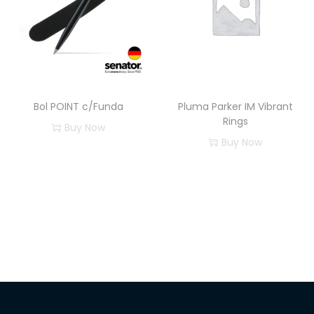
Bol POINT c/Funda
Pluma Parker IM Vibrant
Rings
Buy Now
Buy Now
E
s
t
e
p
r
o
d
u