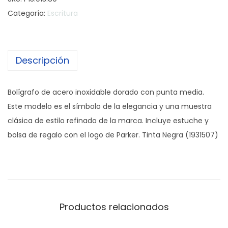
l
Categoría:
Escritura
í
g
r
Descripción
a
f
o
Bolígrafo de acero inoxidable dorado con punta media.
P
Este modelo es el símbolo de la elegancia y una muestra
a
clásica de estilo refinado de la marca. Incluye estuche y
r
bolsa de regalo con el logo de Parker. Tinta Negra (1931507)
k
e
r
S
o
Productos relacionados
n