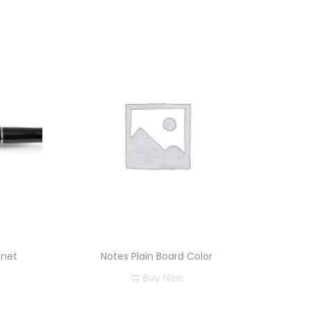
nnet
Notes Plain Board Color
Buy Now