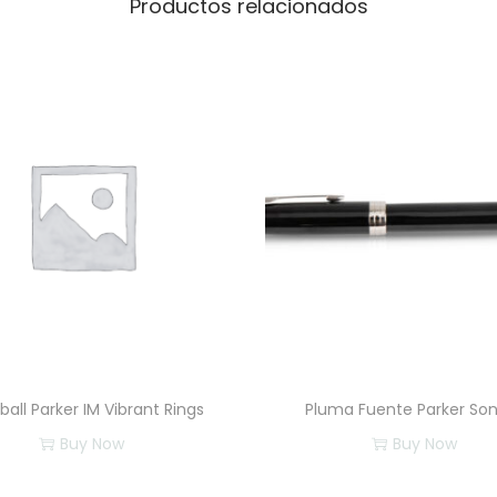
Productos relacionados
rball Parker IM Vibrant Rings
Pluma Fuente Parker So
Buy Now
Buy Now