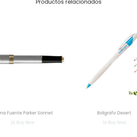
Productos relacionados
ma Fuente Parker Sonnet
Boligrafo Desert
Buy Now
Buy Now
E