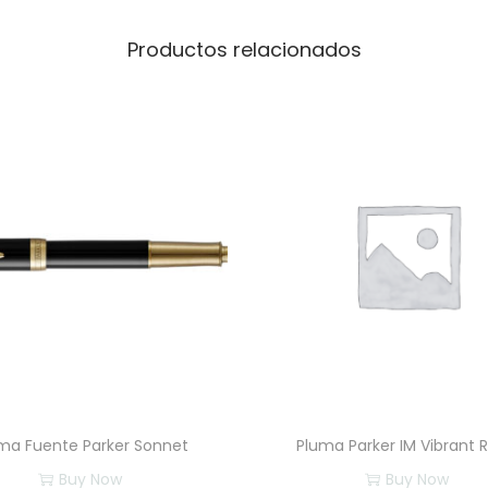
e
n
Productos relacionados
c
a
n
t
i
d
a
d
ma Fuente Parker Sonnet
Pluma Parker IM Vibrant R
Buy Now
Buy Now