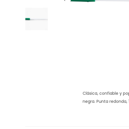
g
n
a
i
c
d
i
o
ó
n
Clásica, confiable y po
negra. Punta redonda,