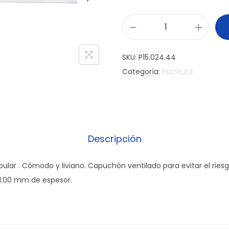
B
o
SKU:
P15.024.44
l
Categoría:
Escritura
í
g
r
a
f
Descripción
o
S
pular . Cómodo y liviano. Capuchón ventilado para evitar el riesgo
t
 1.00 mm de espesor.
i
c
P