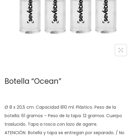
c
d
i
o
ó
n
Botella “Ocean”
Ø 8 x 20,5 cm. Capacidad 810 ml. Plástico. Peso de la
botella: 61 gramos – Peso de la tapa: 12 gramos. Cuerpo
traslucido. Tapa a rosca con lazo de agarre.
ATENCIÓN Botella y tapa se entregan por separado. / No