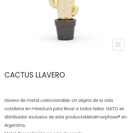
c
d
i
o
ó
n
CACTUS LLAVERO
Llavero de metal coleccionable. Un objeto de la vida
cotidiana en miniatura para llevar a todos lados. GATO es
distribuidor exclusivo de este productoMetalmorphose® en
Argentina.