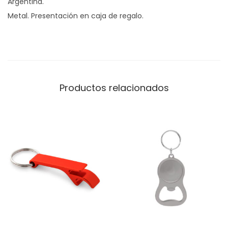
Argentina.
c
Metal. Presentación en caja de regalo.
a
n
t
i
d
Productos relacionados
a
d