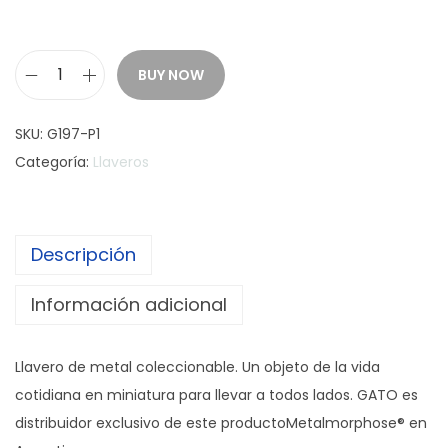
BUY NOW
C
A
SKU:
G197-P1
C
Categoría:
Llaveros
T
U
S
Descripción
L
L
Información adicional
A
V
Llavero de metal coleccionable. Un objeto de la vida
E
cotidiana en miniatura para llevar a todos lados. GATO es
R
distribuidor exclusivo de este productoMetalmorphose® en
O