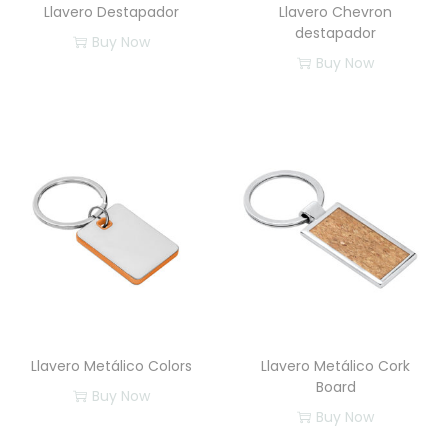
Llavero Destapador
Llavero Chevron
destapador
Buy Now
Buy Now
E
s
t
e
p
r
o
d
u
c
Llavero Metálico Colors
Llavero Metálico Cork
t
Board
Buy Now
o
Buy Now
t