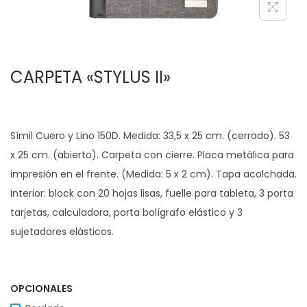
c
d
i
o
ó
CARPETA «STYLUS II»
n
Símil Cuero y Lino 150D. Medida: 33,5 x 25 cm. (cerrado). 53
x 25 cm. (abierto). Carpeta con cierre. Placa metálica para
impresión en el frente. (Medida: 5 x 2 cm). Tapa acolchada.
Interior: block con 20 hojas lisas, fuelle para tableta, 3 porta
tarjetas, calculadora, porta bolígrafo elástico y 3
sujetadores elásticos.
OPCIONALES