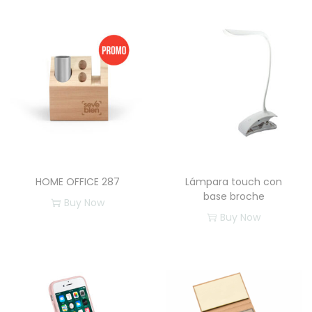
HOME OFFICE 287
Lámpara touch con
base broche
Buy Now
Buy Now
E
s
t
e
p