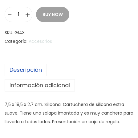
BUY NOW
C
A
SKU:
G143
R
Categoría:
Accesorios
T
U
C
Descripción
H
E
Información adicional
R
A
7,5 x 18,5 x 2,7 cm. Silicona. Cartuchera de silicona extra
D
suave. Tiene una solapa imantada y es muy canchera para
E
llevarla a todos lados. Presentación en caja de regalo.
S
I