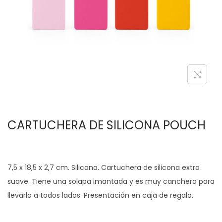
c
d
i
o
ó
n
CARTUCHERA DE SILICONA POUCH
7,5 x 18,5 x 2,7 cm. Silicona. Cartuchera de silicona extra
suave. Tiene una solapa imantada y es muy canchera para
llevarla a todos lados. Presentación en caja de regalo.