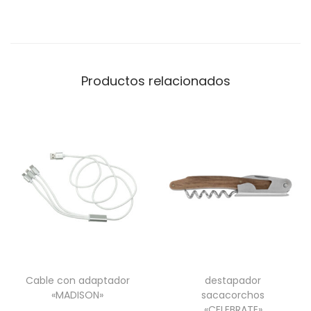
L
I
C
O
Productos relacionados
N
A
P
O
U
C
H
c
a
n
t
Cable con adaptador
destapador
i
«MADISON»
sacacorchos
«CELEBRATE»