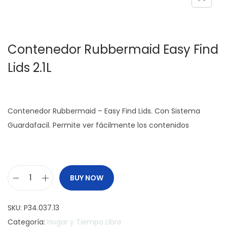
c
d
i
o
ó
Contenedor Rubbermaid Easy Find
n
Lids 2.1L
Contenedor Rubbermaid – Easy Find Lids. Con Sistema
Guardafacil. Permite ver fácilmente los contenidos
BUY NOW
C
o
SKU:
P34.037.13
n
Categoría:
Hogar y Tiempo Libre
t