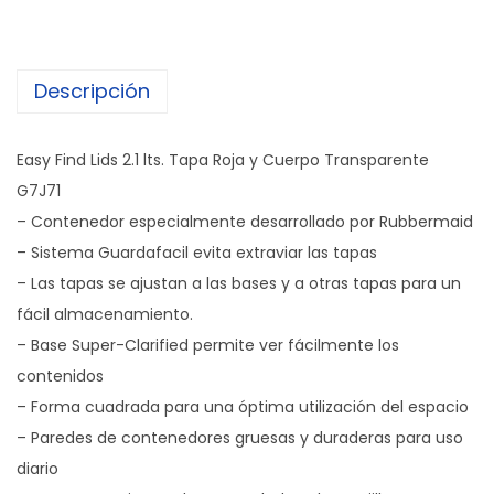
e
n
Descripción
e
d
o
Easy Find Lids 2.1 lts. Tapa Roja y Cuerpo Transparente
r
G7J71
R
– Contenedor especialmente desarrollado por Rubbermaid
u
– Sistema Guardafacil evita extraviar las tapas
b
– Las tapas se ajustan a las bases y a otras tapas para un
b
fácil almacenamiento.
e
– Base Super-Clarified permite ver fácilmente los
r
contenidos
m
– Forma cuadrada para una óptima utilización del espacio
a
– Paredes de contenedores gruesas y duraderas para uso
i
diario
d