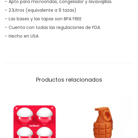
– Apto para microondas, congelador y lavavajillas.
E
– 2.1Litros (equivalente a 9 tazas)
a
– Las bases y las tapas son BPA FREE
s
– Cuenta con todas las regulaciones de FDA
y
– Hecho en USA
F
i
n
d
L
Productos relacionados
i
d
s
2
.
1
L