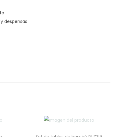
to
s y despensas
o
Set de tablas de bambú PUZZLE