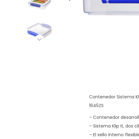
g
n
a
i
c
d
i
o
ó
n
Contenedor Sistema Kli
1645ZS
– Contenedor desarrol
– Sistema Klip It, dos c
– El sello interno fle