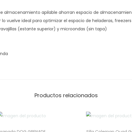
e almacenamiento apilable ahorran espacio de almacenamien
 lo vuelve ideal para optimizar el espacio de heladeras, freezer
vavajillas (estante superior) y microondas (sin tapa)
anda
Productos relacionados
Granada DOG GRENADE
Silla Coleman Quad G