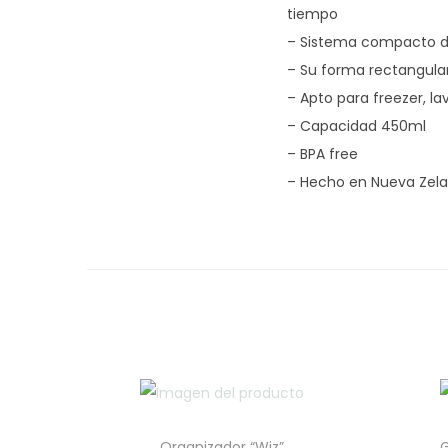
tiempo
– Sistema compacto d
– Su forma rectangular
– Apto para freezer, la
– Capacidad 450ml
– BPA free
– Hecho en Nueva Zel
Organizador “Wiz”