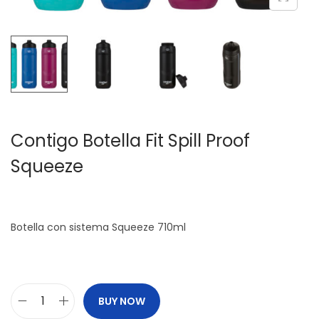
c
d
i
o
ó
n
Contigo Botella Fit Spill Proof
Squeeze
Botella con sistema Squeeze 710ml
BUY NOW
C