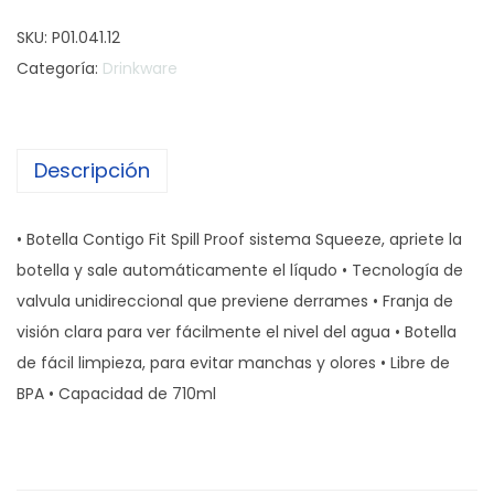
o
SKU:
P01.041.12
n
Categoría:
Drinkware
t
i
g
Descripción
o
B
o
• Botella Contigo Fit Spill Proof sistema Squeeze, apriete la
t
botella y sale automáticamente el líqudo • Tecnología de
e
valvula unidireccional que previene derrames • Franja de
l
visión clara para ver fácilmente el nivel del agua • Botella
l
de fácil limpieza, para evitar manchas y olores • Libre de
a
BPA • Capacidad de 710ml
F
i
t