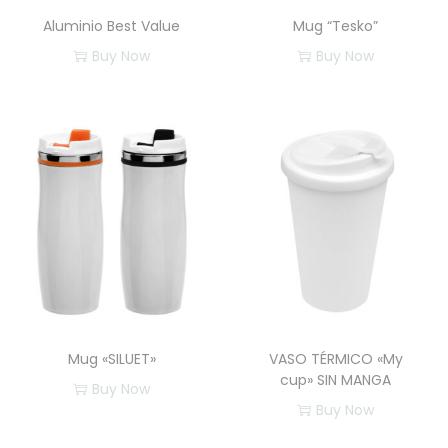
Aluminio Best Value
Mug “Tesko”
Buy Now
Buy Now
E
s
t
e
p
r
o
d
u
c
Mug «SILUET»
VASO TÉRMICO «My
t
cup» SIN MANGA
Buy Now
o
Buy Now
E
t
E
s
i