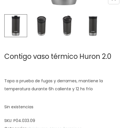
c
d
i
o
ó
n
Contigo vaso térmico Huron 2.0
Tapa a prueba de fugas y derrames, mantiene la
temperatura durante 6h caliente y 12 hs frío
Sin existencias
SKU:
P04.033.09