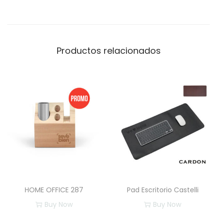
t
i
v
Productos relacionados
e
c
a
n
t
i
d
a
d
HOME OFFICE 287
Pad Escritorio Castelli
Buy Now
Buy Now