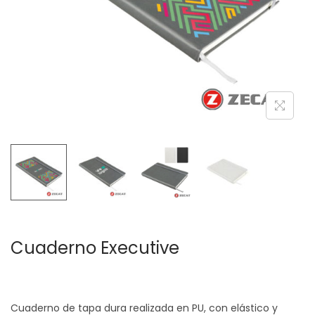
c
d
i
o
ó
n
Cuaderno Executive
Cuaderno de tapa dura realizada en PU, con elástico y