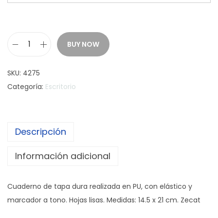
BUY NOW
C
u
SKU:
4275
a
Categoría:
Escritorio
d
e
r
Descripción
n
o
Información adicional
E
x
Cuaderno de tapa dura realizada en PU, con elástico y
e
marcador a tono. Hojas lisas. Medidas: 14.5 x 21 cm. Zecat
c
u