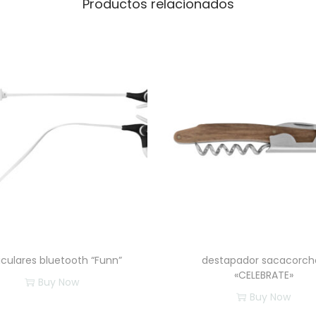
Productos relacionados
iculares bluetooth “Funn”
destapador sacacorch
«CELEBRATE»
Buy Now
Buy Now
E