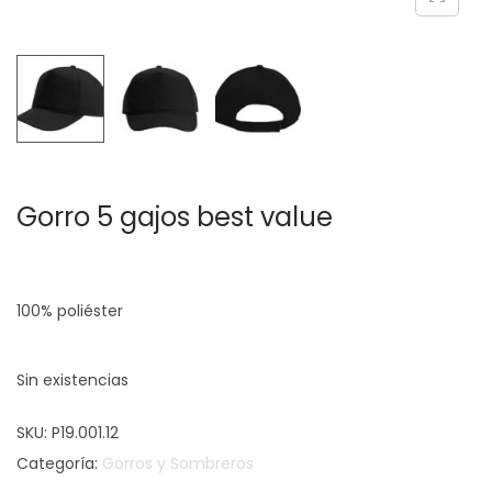
c
d
i
o
ó
n
Gorro 5 gajos best value
100% poliéster
Sin existencias
SKU:
P19.001.12
Categoría:
Gorros y Sombreros