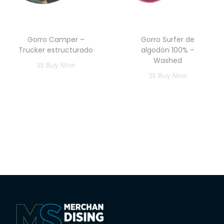
Gorro Camper –
Gorro Surfer de
Trucker estructurado
algodón 100% –
Washed
Buy Now
Buy Now