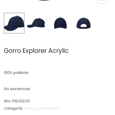
c
d
i
o
ó
n
Gorro Explorer Acrylic
100% poliéster
Sin existencias
SKU:
P19.032.03
Categoría:
Gorros y Sombreros