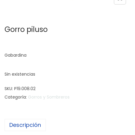
c
d
i
o
ó
Gorro piluso
n
Gabardina
Sin existencias
SKU:
P19.008.02
Categoría:
Gorros y Sombreros
Descripción