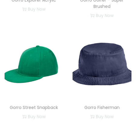
Gorro Explorer Acrylic
Gorro Golfer – Super
Brushed
Buy Now
Buy Now
Gorro Street Snapback
Gorro Fisherman
Buy Now
Buy Now