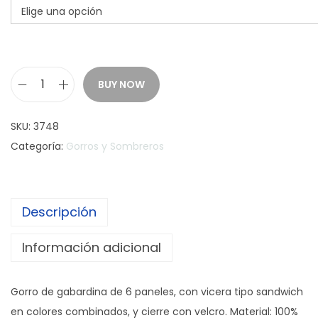
BUY NOW
G
o
SKU:
3748
r
Categoría:
Gorros y Sombreros
r
o
T
Descripción
A
H
Información adicional
G
1
Gorro de gabardina de 6 paneles, con vicera tipo sandwich
4
en colores combinados, y cierre con velcro. Material: 100%
4