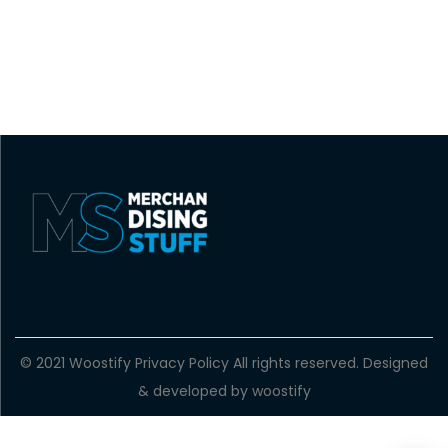
© 2021 Woostify
Privacy Policy
All rights reserved. Designed
& developed by woostify