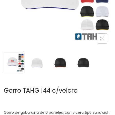
c
d
i
o
ó
n
Gorro TAHG 144 c/velcro
Gorro de gabardina de 6 paneles, con vicera tipo sandwich