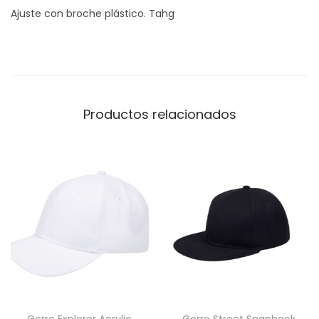
Ajuste con broche plástico. Tahg
c
/
b
r
o
Productos relacionados
c
h
e
c
a
n
t
i
d
a
d