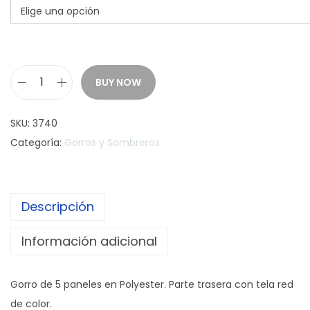
BUY NOW
G
o
SKU:
3740
r
Categoría:
Gorros y Sombreros
r
o
T
Descripción
r
u
Información adicional
c
k
Gorro de 5 paneles en Polyester. Parte trasera con tela red
e
de color.
r