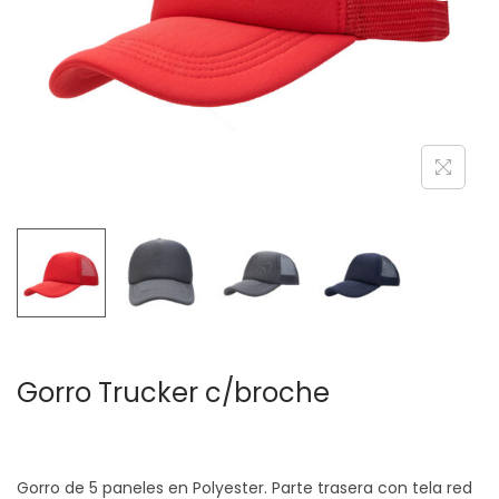
c
d
i
o
ó
n
Gorro Trucker c/broche
Gorro de 5 paneles en Polyester. Parte trasera con tela red