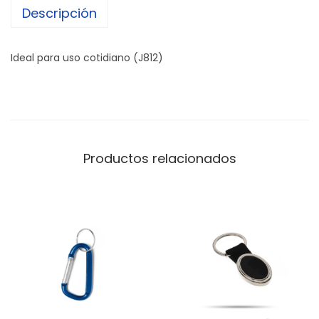
Descripción
o
c
i
Ideal para uso cotidiano (J812)
r
c
u
l
a
Productos relacionados
r
c
a
n
t
i
d
a