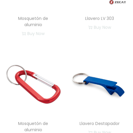
d
Mosquetón de
Llavero LV 303
aluminio
Buy Now
Buy Now
E
s
t
e
p
r
o
d
u
c
t
Mosquetón de
Llavero Destapador
o
aluminio
Buy Now