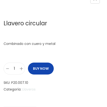
c
d
i
o
ó
Llavero circular
n
Combinado con cuero y metal
BUY NOW
L
l
SKU:
P20.007.10
a
Categoría:
Llaveros
v
e
r