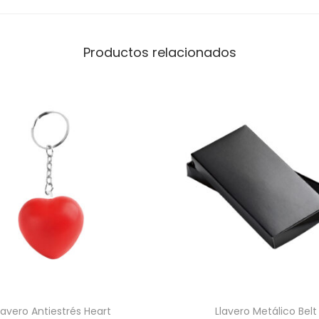
d
o
r
Productos relacionados
c
a
n
t
i
d
a
d
Llavero Antiestrés Heart
​Llavero Metálico Belt