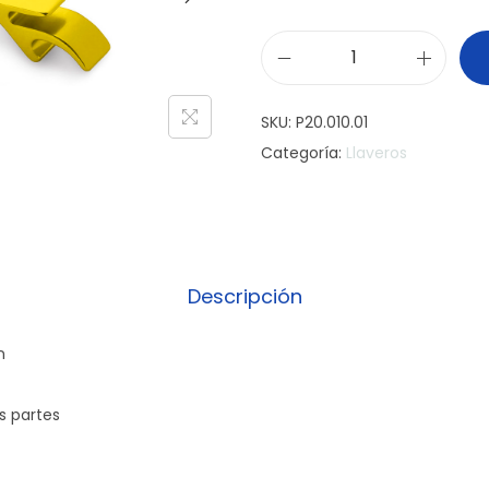
L
l
SKU:
P20.010.01
a
Categoría:
Llaveros
v
e
r
o
D
Descripción
e
s
n
t
a
as partes
p
a