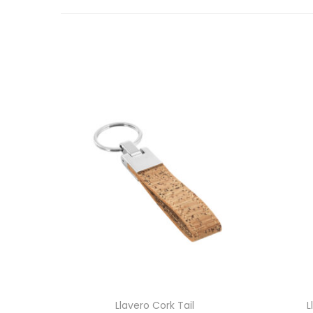
​Llavero Cork Tail
​