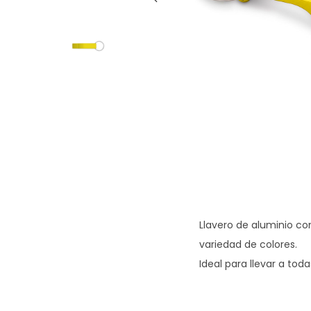
g
n
a
i
c
d
i
o
ó
n
Llavero de aluminio co
variedad de colores.
Ideal para llevar a tod