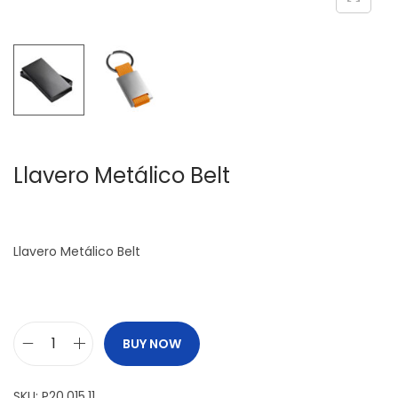
c
d
i
o
ó
n
​Llavero Metálico Belt
​Llavero Metálico Belt
BUY NOW
L
SKU:
P20.015.11