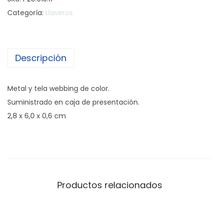
l
Categoría:
Llaveros
a
v
e
Descripción
r
o
M
Metal y tela webbing de color.
e
Suministrado en caja de presentación.
t
2,8 x 6,0 x 0,6 cm
á
l
i
c
o
Productos relacionados
B
e