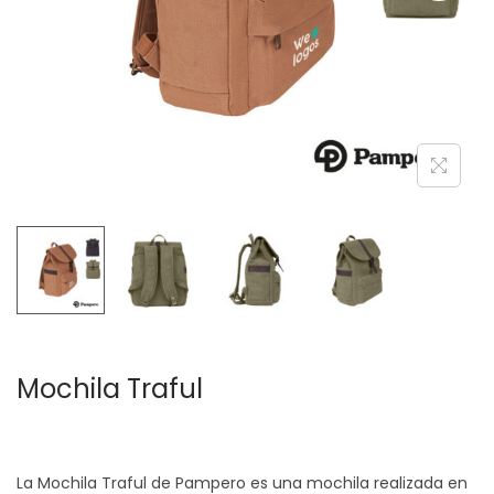
c
d
i
o
ó
n
Mochila Traful
La Mochila Traful de Pampero es una mochila realizada en