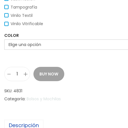
Tampografía
Vinilo Textil
Vinilo Vitrificable
COLOR
BUY NOW
M
o
SKU:
4831
c
Categoría:
Bolsos y Mochilas
h
i
l
Descripción
a