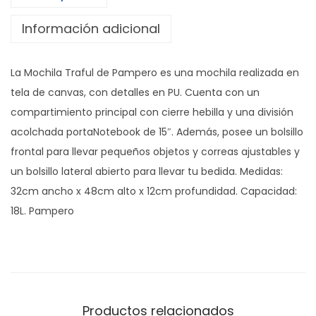
T
Información adicional
r
a
La Mochila Traful de Pampero es una mochila realizada en
f
tela de canvas, con detalles en PU. Cuenta con un
u
compartimiento principal con cierre hebilla y una división
l
acolchada portaNotebook de 15″. Además, posee un bolsillo
c
frontal para llevar pequeños objetos y correas ajustables y
a
un bolsillo lateral abierto para llevar tu bedida. Medidas:
n
32cm ancho x 48cm alto x 12cm profundidad. Capacidad:
t
18L. Pampero
i
d
a
d
Productos relacionados