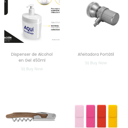
d
Dispenser de Alcohol
Afeitadora Portátil
en Gel 450ml
Buy Now
Buy Now