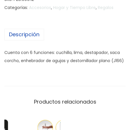
v
Categorías:
Accesorios
,
Hogar y Tiempo Libre
,
Regalos
a
j
a
Descripción
B
l
a
Cuenta con 6 funciones: cuchilla, lima, destapador, saca
c
corcho, enhebrador de agujas y destornillador plano (J166)
k
c
a
n
t
Productos relacionados
i
d
a