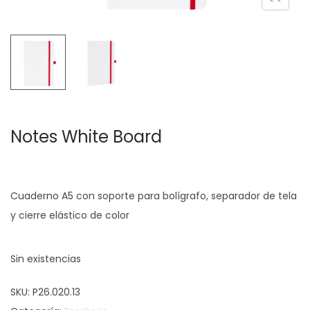
c
d
i
o
ó
n
Notes White Board
Cuaderno A5 con soporte para bolígrafo, separador de tela
y cierre elástico de color
Sin existencias
SKU:
P26.020.13