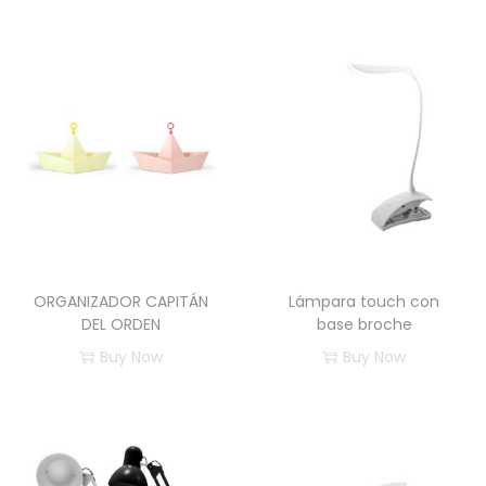
ORGANIZADOR CAPITÁN
Lámpara touch con
DEL ORDEN
base broche
Buy Now
Buy Now
E
s
t
e