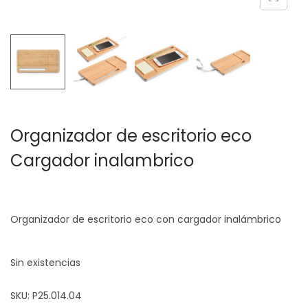
c
d
i
o
ó
n
Organizador de escritorio eco
Cargador inalambrico
Organizador de escritorio eco con cargador inalámbrico
Sin existencias
SKU:
P25.014.04