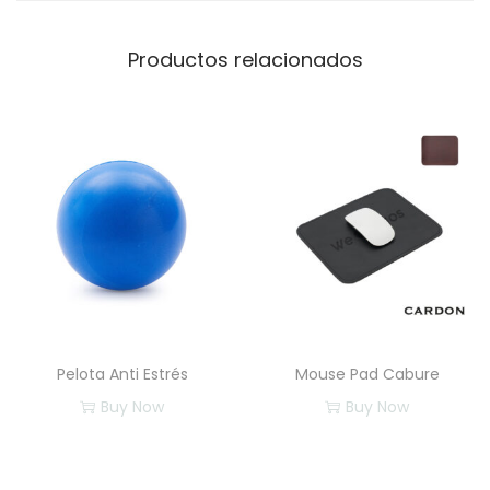
Productos relacionados
Pelota Anti Estrés
Mouse Pad Cabure
Buy Now
Buy Now
E
E
s
s