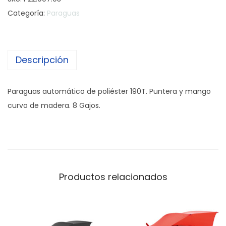
r
Categoría:
Paraguas
a
g
u
Descripción
a
s
A
Paraguas automático de poliéster 190T. Puntera y mango
u
curvo de madera. 8 Gajos.
t
o
m
á
t
Productos relacionados
i
c
o