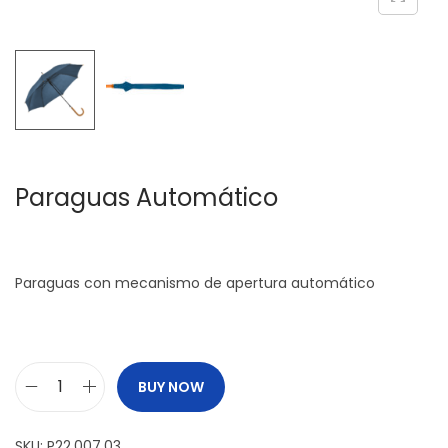
c
d
i
o
ó
n
Paraguas Automático
Paraguas con mecanismo de apertura automático
BUY NOW
P
a
SKU:
P22.007.03