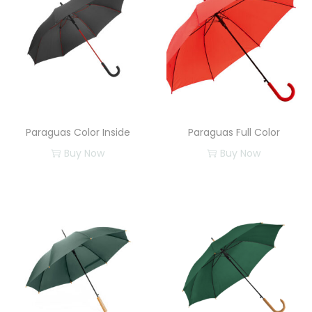
c
a
n
t
i
d
a
Paraguas Color Inside
Paraguas Full Color
d
Buy Now
Buy Now