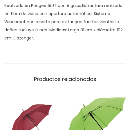
Realizado en Pongee 190T con 8 gajos.Estructura realizada
E
en fibra de vidrio con apertura automática. Sistema
N
Windproof con resorte para evitar que fuertes vientos lo
c
dañen. Incluye funda. Medidas: Largo 81 cm x diámetro 102
a
cm. Slazenger.
n
t
i
d
a
Productos relacionados
d