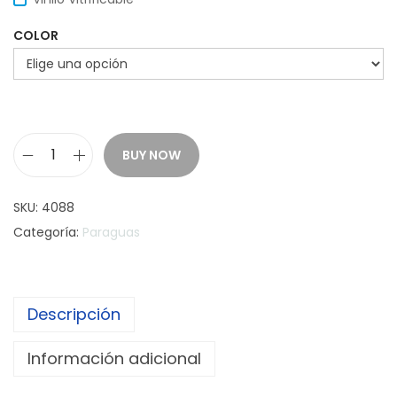
COLOR
BUY NOW
P
a
SKU:
4088
r
Categoría:
Paraguas
a
g
u
Descripción
a
s
Información adicional
O
P