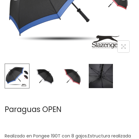
c
d
i
o
ó
n
Paraguas OPEN
Realizado en Pongee 190T con 8 gajos.Estructura realizada