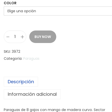
COLOR
BUY NOW
P
a
SKU:
3972
r
Categoría:
Paraguas
a
g
u
Descripción
a
s
Información adicional
T
A
Paraguas de 8 gajos con mango de madera curvo. Sector
H