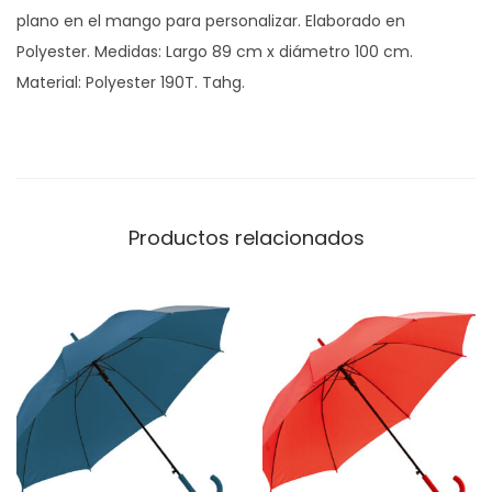
plano en el mango para personalizar. Elaborado en
G
Polyester. Medidas: Largo 89 cm x diámetro 100 cm.
1
Material: Polyester 190T. Tahg.
3
3
c
a
n
Productos relacionados
t
i
d
a
d