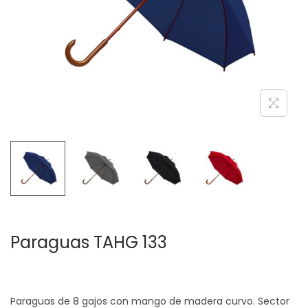
c
d
i
o
ó
n
Paraguas TAHG 133
Paraguas de 8 gajos con mango de madera curvo. Sector