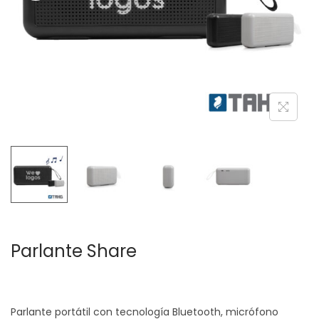
c
d
i
o
ó
n
Parlante Share
Parlante portátil con tecnología Bluetooth, micrófono