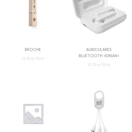
BROCHE
AURICULARES
BLUETOOTH «DINAN»
Buy Now
Buy Now
E
E
s
s
t
t
e
e
p
p
r
r
o
o
d
d