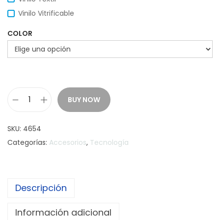
Vinilo Vitrificable
COLOR
BUY NOW
P
a
SKU:
4654
r
Categorías:
Accesorios
,
Tecnología
l
a
n
Descripción
t
e
Información adicional
S