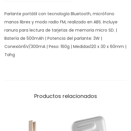
h
Parlante portátil con tecnología Bluetooth, micrófono
a
manos libres y modo radio FM, realizado en ABS. Incluye
r
ranura para lectura de tarjetas de memoria micro SD. |
e
Batería de 500mAh | Potencia del parlante: 3W |
c
Conexión5V/300mA | Peso: 160g | Medidas120 x 30 x 60mm |
a
Tahg
n
t
i
d
a
Productos relacionados
d