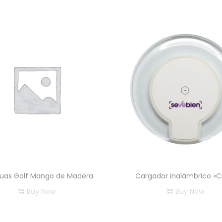
s
C
i
l
i
n
d
e
r
c
a
n
t
uas Golf Mango de Madera
Cargador inalámbrico «C
i
Buy Now
Buy Now
d
E
a
s