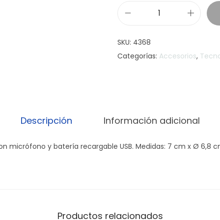
P
a
SKU:
4368
r
Categorías:
Accesorios
,
Tecno
l
a
n
t
e
Descripción
Información adicional
w
i
on micrófono y batería recargable USB. Medidas: 7 cm x Ø 6,8 c
r
e
l
e
s
Productos relacionados