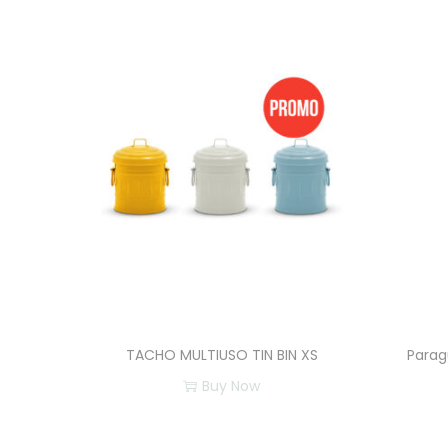
TACHO MULTIUSO TIN BIN XS
Parag
Buy Now
E
s