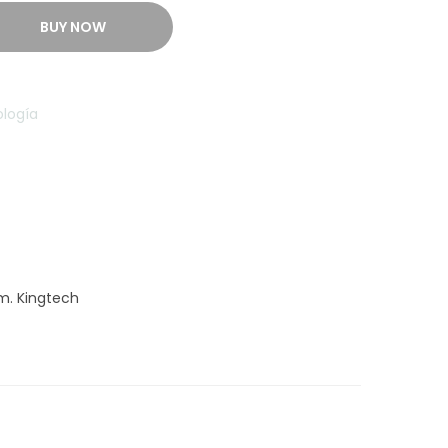
BUY NOW
logía
m. Kingtech