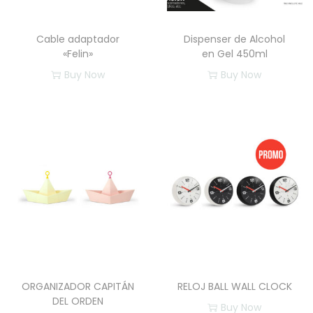
Cable adaptador
Dispenser de Alcohol
«Felin»
en Gel 450ml
Buy Now
Buy Now
E
s
t
e
p
r
o
d
u
c
ORGANIZADOR CAPITÁN
RELOJ BALL WALL CLOCK
t
DEL ORDEN
Buy Now
o