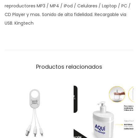
reproductores MP3 / MP4 / iPod / Celulares / Laptop / PC /
p
CD Player y mas. Sonido de alta fidelidad. Recargable via
e
USB. Kingtech
a
k
e
r
c
Productos relacionados
a
n
t
i
d
a
d