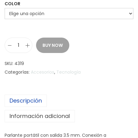
COLOR
BUY NOW
P
a
SKU:
4319
r
Categorías:
Accesorios
,
Tecnología
l
a
n
Descripción
t
e
Información adicional
Z
-
Parlante portátil con salida 3.5 mm. Conexión a
S