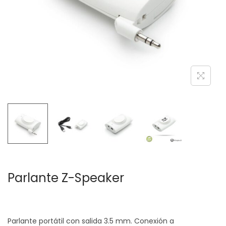
c
d
i
o
ó
n
Parlante Z-Speaker
Parlante portátil con salida 3.5 mm. Conexión a