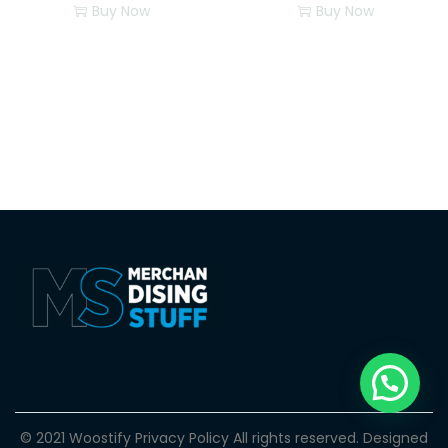
Buy Now
Buy Now
© 2021 Woostify
Privacy Policy
All rights reserved. Designed