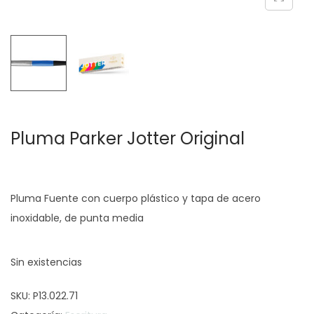
c
d
i
o
ó
n
Pluma Parker Jotter Original
Pluma Fuente con cuerpo plástico y tapa de acero
inoxidable, de punta media
Sin existencias
SKU:
P13.022.71