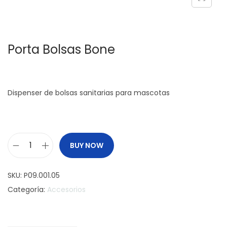
c
d
i
o
ó
Porta Bolsas Bone
n
Dispenser de bolsas sanitarias para mascotas
BUY NOW
P
o
SKU:
P09.001.05
r
Categoría:
Accesorios
t
a
B