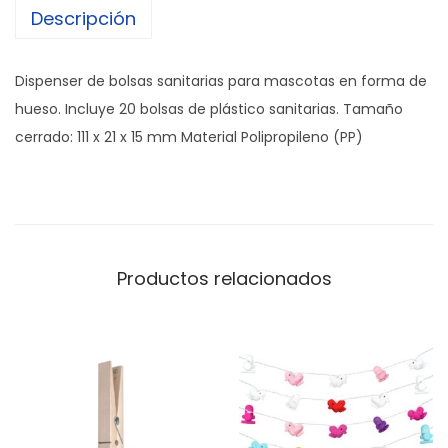
Descripción
o
l
s
Dispenser de bolsas sanitarias para mascotas en forma de
a
hueso. Incluye 20 bolsas de plástico sanitarias. Tamaño
s
cerrado: 111 x 21 x 15 mm Material Polipropileno (PP)
B
o
n
e
c
Productos relacionados
a
n
t
i
d
a